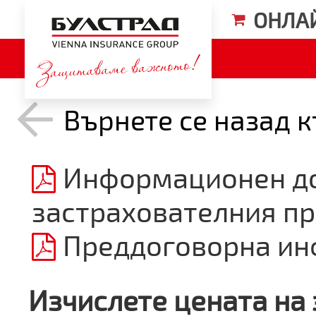
Булстра
ОНЛА
Върнете се назад 
Информационен до
застрахователния пр
Преддоговорна и
Изчислете цената на